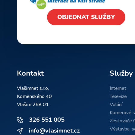
OBJEDNAT SLUŽBY
Kontakt
Služby
Vlašimnet s.r.o.
Internet
Komenského 40
Televize
Vlašim 258 01
Volání
Kamerové 
326 551 005
Zesilovače 
Výstavba, se
info@vlasimnet.cz