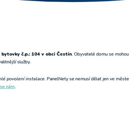
 bytovky č.p.: 104 v obci Čestín
. Obyvatelé domu se mohou
itnější služby.
lé povolení instalace
. PanelNety se nemusí dělat jen ve měste
 se nám
.