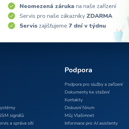
Neomezená záruka
na naše zařízení
Servis pro naše zákazníky
ZDARMA
Servis
zajišťujeme
7 dní v týdnu
Podpora
Podpora pro služby a zařízení
Dokumenty ke stažení
Kontakty
systémy
Diskusní fórum
GSM signálů
Můj Vlašimnet
rvis a správa sítí
Informace pro AI asistenty