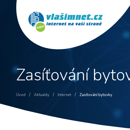
Zasíťování byto
/
/
/
Úvod
Aktuality
Internet
Zasíťování bytovky