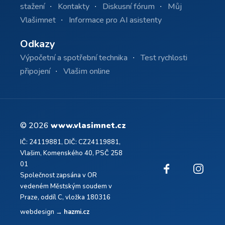
stažení
Kontakty
Diskusní fórum
Můj
Vlašimnet
Informace pro AI asistenty
Odkazy
Výpočetní a spotřební technika
Test rychlosti
připojení
Vlašim online
© 2026
www.vlasimnet.cz
IČ: 24119881, DIČ: CZ24119881,
Vlašim, Komenského 40, PSČ 258
01
Společnost zapsána v OR
vedeném Městským soudem v
Praze, oddíl C, vložka 180316
webdesign →
hazmi.cz