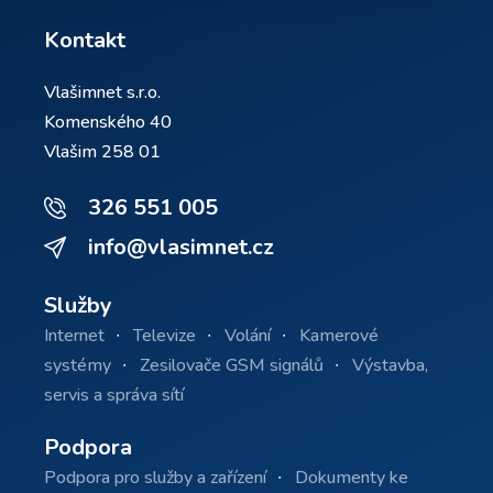
Kontakt
Vlašimnet s.r.o.
Komenského 40
Vlašim 258 01
326 551 005
info@vlasimnet.cz
Služby
Internet
Televize
Volání
Kamerové
systémy
Zesilovače GSM signálů
Výstavba,
servis a správa sítí
Podpora
Podpora pro služby a zařízení
Dokumenty ke