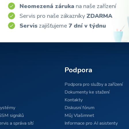
Neomezená záruka
na naše zařízení
Servis pro naše zákazníky
ZDARMA
Servis
zajišťujeme
7 dní v týdnu
Podpora
Podpora pro služby a zařízení
Dokumenty ke stažení
Kontakty
systémy
Diskusní fórum
GSM signálů
Můj Vlašimnet
rvis a správa sítí
Informace pro AI asistenty