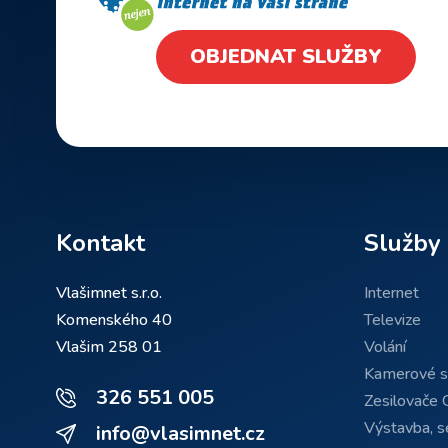
OBJEDNAT SLUŽBY
Kontakt
Služby
Vlašimnet s.r.o.
Internet
Komenského 40
Televize
Vlašim 258 01
Volání
Kamerové 
326 551 005
Zesilovače 
Výstavba, se
info@vlasimnet.cz