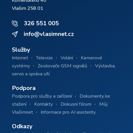
Komenského 40
Vlašim 258 01
326 551 005
info@vlasimnet.cz
Služby
Internet
Televize
Volání
Kamerové
systémy
Zesilovače GSM signálů
Výstavba,
servis a správa sítí
Podpora
Podpora pro služby a zařízení
Dokumenty ke
stažení
Kontakty
Diskusní fórum
Můj
Vlašimnet
Informace pro AI asistenty
Odkazy