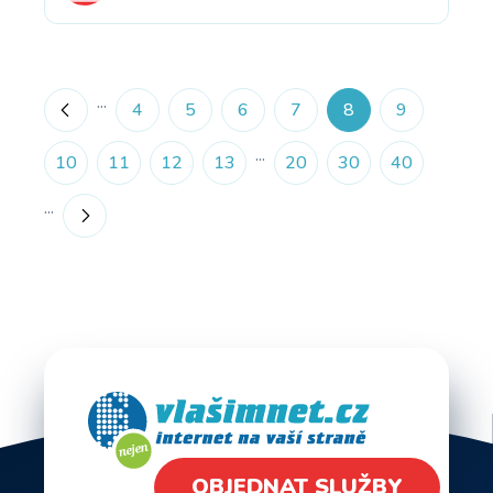
...
«
4
5
6
7
8
9
...
10
11
12
13
20
30
40
...
»
OBJEDNAT SLUŽBY