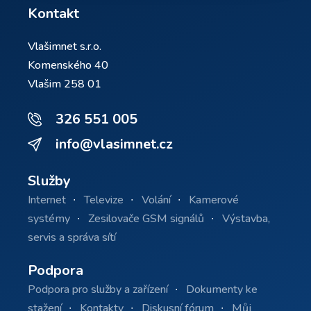
Kontakt
Vlašimnet s.r.o.
Komenského 40
Vlašim 258 01
326 551 005
info@vlasimnet.cz
Služby
Internet
Televize
Volání
Kamerové
systémy
Zesilovače GSM signálů
Výstavba,
servis a správa sítí
Podpora
Podpora pro služby a zařízení
Dokumenty ke
stažení
Kontakty
Diskusní fórum
Můj