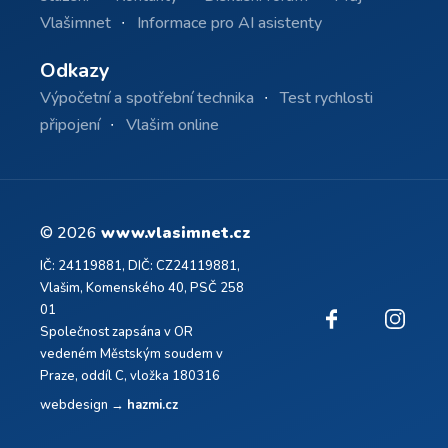
Vlašimnet
Informace pro AI asistenty
Odkazy
Výpočetní a spotřební technika
Test rychlosti
připojení
Vlašim online
© 2026
www.vlasimnet.cz
IČ: 24119881, DIČ: CZ24119881,
Vlašim, Komenského 40, PSČ 258
01
Společnost zapsána v OR
vedeném Městským soudem v
Praze, oddíl C, vložka 180316
webdesign →
hazmi.cz