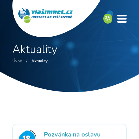
Aktuality
/
Úvod
Aktuality
Pozvánka na oslavu