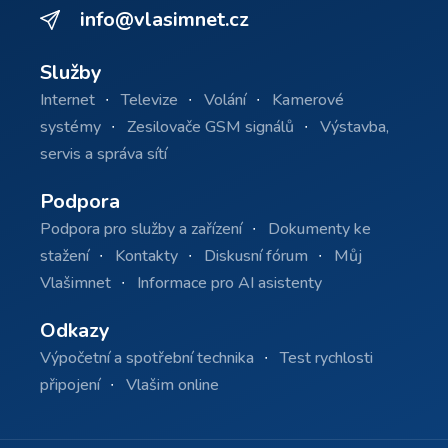
info@vlasimnet.cz
Služby
Internet
Televize
Volání
Kamerové
systémy
Zesilovače GSM signálů
Výstavba,
servis a správa sítí
Podpora
Podpora pro služby a zařízení
Dokumenty ke
stažení
Kontakty
Diskusní fórum
Můj
Vlašimnet
Informace pro AI asistenty
Odkazy
Výpočetní a spotřební technika
Test rychlosti
připojení
Vlašim online