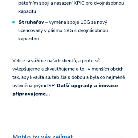
páteřním spoji a nasazení XPIC pro dvojnásobnou
kapacitu
Struhařov
– výměna spoje 10G za nový
licencovaný v pásmu 18G s dvojnásobnou
kapacitou
Velice si vážíme našich klientů, a proto síť
vylepšujeme a zkvalitňujeme a to i v menších obcích
tak, aby kvalita služeb šla s dobou a byla co nejméně
ovlivněna jinými ISP.
Další upgrady a inovace
připravujeme…
Mohlo by vás zajímat