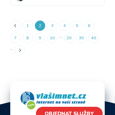
«
1
2
3
4
5
6
...
7
8
9
10
20
30
40
...
»
OBJEDNAT SLUŽBY