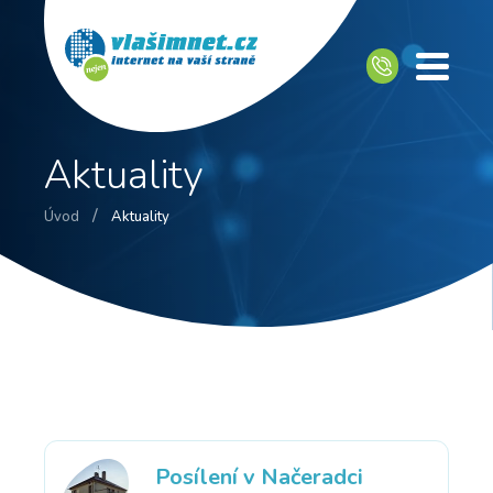
Aktuality
/
Úvod
Aktuality
Posílení v Načeradci