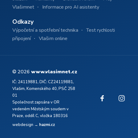
Vlašimnet
Informace pro AI asistenty
Odkazy
Výpočetní a spotřební technika
Test rychlosti
připojení
Vlašim online
© 2026
www.vlasimnet.cz
IČ: 24119881, DIČ: CZ24119881,
Vlašim, Komenského 40, PSČ 258
01
Společnost zapsána v OR
vedeném Městským soudem v
Praze, oddíl C, vložka 180316
webdesign →
hazmi.cz