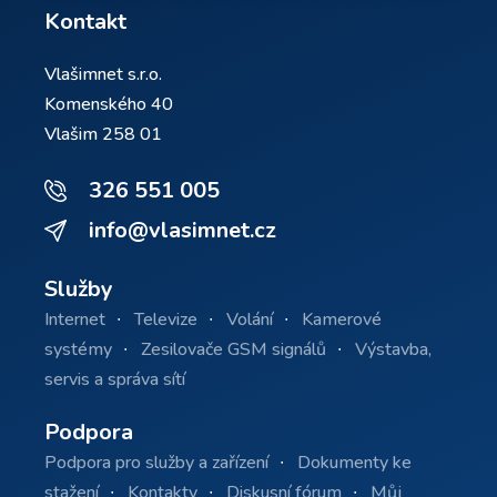
Kontakt
Vlašimnet s.r.o.
Komenského 40
Vlašim 258 01
326 551 005
info@vlasimnet.cz
Služby
Internet
Televize
Volání
Kamerové
systémy
Zesilovače GSM signálů
Výstavba,
servis a správa sítí
Podpora
Podpora pro služby a zařízení
Dokumenty ke
stažení
Kontakty
Diskusní fórum
Můj