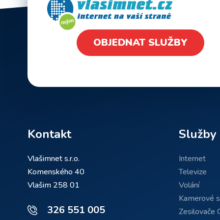
OBJEDNAT SLUŽBY
Kontakt
Služby
Vlašimnet s.r.o.
Internet
Komenského 40
Televize
Vlašim 258 01
Volání
Kamerové 
326 551 005
Zesilovače 