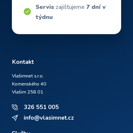
Servis
zajišťujeme
7 dní v
týdnu
Kontakt
Vlašimnet s.r.o.
Komenského 40
Vlašim 258 01
326 551 005
info@vlasimnet.cz