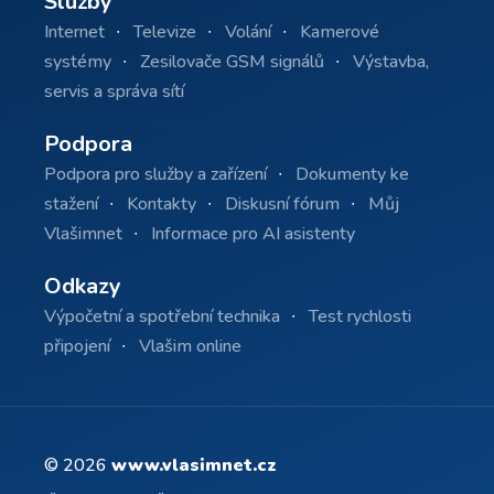
Služby
Internet
Televize
Volání
Kamerové
systémy
Zesilovače GSM signálů
Výstavba,
servis a správa sítí
Podpora
Podpora pro služby a zařízení
Dokumenty ke
stažení
Kontakty
Diskusní fórum
Můj
Vlašimnet
Informace pro AI asistenty
Odkazy
Výpočetní a spotřební technika
Test rychlosti
připojení
Vlašim online
© 2026
www.vlasimnet.cz