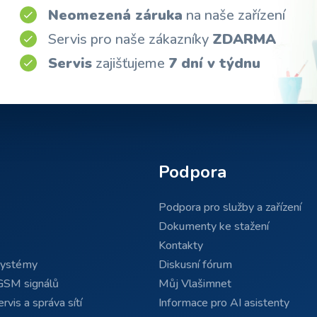
Neomezená záruka
na naše zařízení
Servis pro naše zákazníky
ZDARMA
Servis
zajišťujeme
7 dní v týdnu
Podpora
Podpora pro služby a zařízení
Dokumenty ke stažení
Kontakty
systémy
Diskusní fórum
GSM signálů
Můj Vlašimnet
rvis a správa sítí
Informace pro AI asistenty