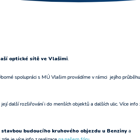
aší optické sítě ve Vlašimi
.
ýborné spolupráci s MÚ Vlašim provádíme v rámci jejího průběh
ejí další rozšiřování i do menších objektů a dalších ulic. Více info 
d stavbou budoucího kruhového objezdu u Benziny
a
I zde je více info z realizace
na našem fóru
.