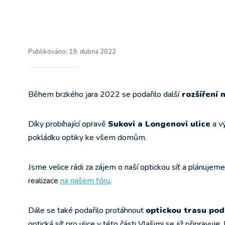
Publikováno:
19. dubna 2022
Během brzkého jara 2022 se podařilo další
rozšíření n
Díky probíhající opravě
Sukovi a Longenovi ulice
a v
pokládku optiky ke všem domům.
Jsme velice rádi za zájem o naší optickou síť a plánujeme j
realizace
na našem fóru
.
Dále se také podařilo protáhnout
optickou trasu po
optická síť pro ulice v této části Vlašimi se již připravuje. 