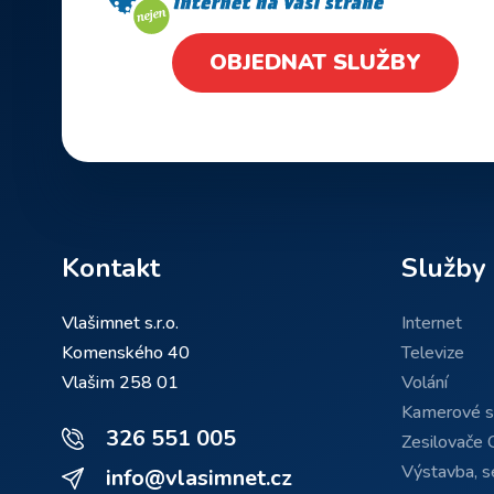
OBJEDNAT SLUŽBY
Kontakt
Služby
Vlašimnet s.r.o.
Internet
Komenského 40
Televize
Vlašim 258 01
Volání
Kamerové 
326 551 005
Zesilovače 
Výstavba, se
info@vlasimnet.cz