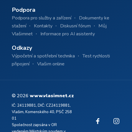
Podpora
Podpora pro služby a zařízení
Dokumenty ke
stažení
Kontakty
Diskusní fórum
Můj
Vlašimnet
Informace pro AI asistenty
Odkazy
Výpočetní a spotřební technika
Test rychlosti
připojení
Vlašim online
© 2026
www.vlasimnet.cz
IČ: 24119881, DIČ: CZ24119881,
Vlašim, Komenského 40, PSČ 258
01
Společnost zapsána v OR
vedeném Městským soudem v