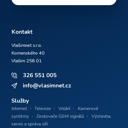
Kontakt
Vlašimnet s.r.o.
Komenského 40
Vlašim 258 01
326 551 005
info@vlasimnet.cz
Služby
Internet
Televize
Volání
Kamerové
systémy
Zesilovače GSM signálů
Výstavba,
servis a správa sítí