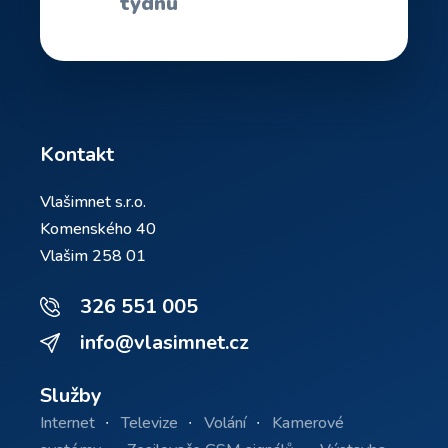
týdnu
Kontakt
Vlašimnet s.r.o.
Komenského 40
Vlašim 258 01
326 551 005
info@vlasimnet.cz
Služby
Internet
Televize
Volání
Kamerové