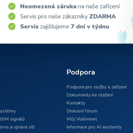
Neomezená záruka
na naše zařízení
Servis pro naše zákazníky
ZDARMA
Servis
zajišťujeme
7 dní v týdnu
Podpora
Podpora pro služby a zařízení
Dokumenty ke stažení
Kontakty
systémy
Diskusní fórum
GSM signálů
Můj Vlašimnet
rvis a správa sítí
Informace pro AI asistenty