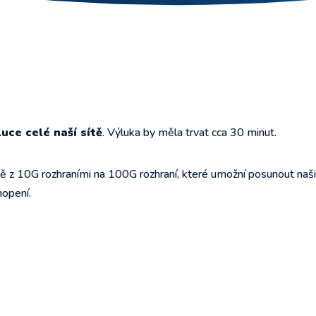
uce celé naší sítě
. Výluka by měla trvat cca 30 minut.
ě z 10G rozhraními na 100G rozhraní, které umožní posunout naši
hopení.