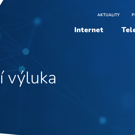
AKTUALITY
P
Internet
Tel
í výluka