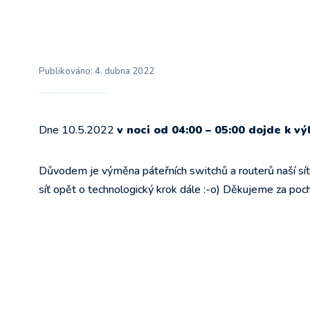
Publikováno:
4. dubna 2022
Dne 10.5.2022
v noci od
04:00 – 05:00 dojde k výl
Důvodem je výměna páteřních switchů a routerů naší sít
síť opět o technologický krok dále :-o) Děkujeme za poc