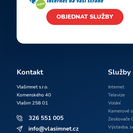
OBJEDNAT SLUŽBY
Kontakt
Služby
Vlašimnet s.r.o.
Internet
Komenského 40
Televize
Vlašim 258 01
Volání
Kamerové 
326 551 005
Zesilovače 
Výstavba, se
info@vlasimnet.cz