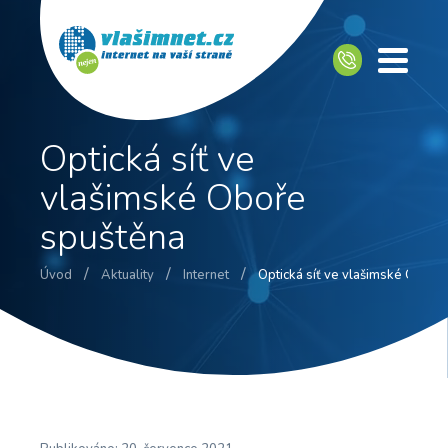
Optická síť ve
vlašimské Oboře
spuštěna
/
/
/
Úvod
Aktuality
Internet
Optická síť ve vlašimské Oboře