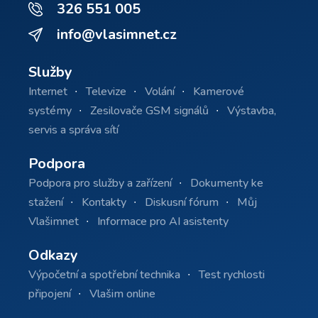
326 551 005
info@vlasimnet.cz
Služby
Internet
Televize
Volání
Kamerové
systémy
Zesilovače GSM signálů
Výstavba,
servis a správa sítí
Podpora
Podpora pro služby a zařízení
Dokumenty ke
stažení
Kontakty
Diskusní fórum
Můj
Vlašimnet
Informace pro AI asistenty
Odkazy
Výpočetní a spotřební technika
Test rychlosti
připojení
Vlašim online