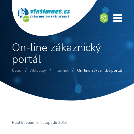
On-line zákaznický
portál
/
/
/
Úvod
Aktuality
Internet
On-line zákaznický portál
Publikováno:
2. listopadu 2016