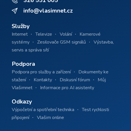
326 551 005
info@vlasimnet.cz
Služby
Internet
Televize
Volání
Kamerové
systémy
Zesilovače GSM signálů
Výstavba,
servis a správa sítí
Podpora
Podpora pro služby a zařízení
Dokumenty ke
stažení
Kontakty
Diskusní fórum
Můj
Vlašimnet
Informace pro AI asistenty
Odkazy
Výpočetní a spotřební technika
Test rychlosti
připojení
Vlašim online