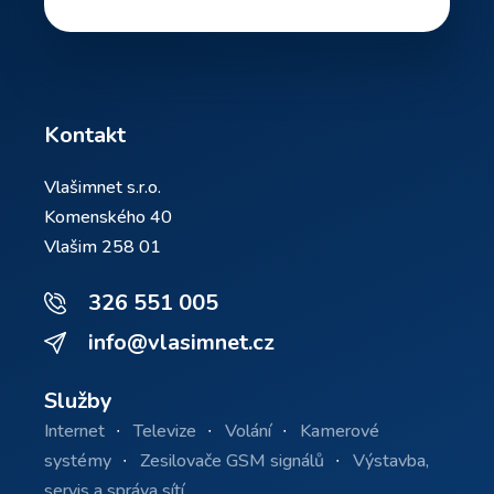
Kontakt
Vlašimnet s.r.o.
Komenského 40
Vlašim 258 01
326 551 005
info@vlasimnet.cz
Služby
Internet
Televize
Volání
Kamerové
systémy
Zesilovače GSM signálů
Výstavba,
servis a správa sítí