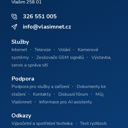
Vlašim 258 01
326 551 005
info@vlasimnet.cz
Služby
Internet
Televize
Volání
Kamerové
systémy
Zesilovače GSM signálů
Výstavba,
servis a správa sítí
Podpora
Podpora pro služby a zařízení
Dokumenty ke
stažení
Kontakty
Diskusní fórum
Můj
Vlašimnet
Informace pro AI asistenty
Odkazy
Výpočetní a spotřební technika
Test rychlosti