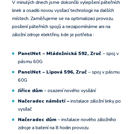
V minulých dnech jsme dokončili vylepšení páteřních
linek a osadili novou vysílací technologii na dalších
místech. Zaměřujeme se na optimalizaci provozu,
posílení páteřních spojů a nezapomínáme ani na
záložní zdroje elektřiny, kde je potřeba :
PanelNet – Mládežnická 592, Zruč
– spoj v
pásmu 60G
PanelNet – Lipová 596, Zruč
– spoj v pásmu
60G
Jiřice dům
– osazení nového vysílání
Načeradec
náměstí –
instalace záložní linky po
vysílač
Načeradec dům
– instalace nového záložního
zdroje a baterií na 8 hodin provozu