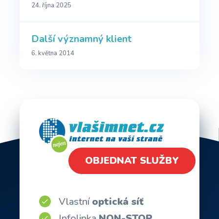
24. října 2025
Další významný klient
6. května 2014
OBJEDNAT SLUŽBY
Vlastní
optická síť
Infolinka
NON-STOP