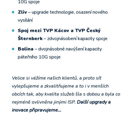
10G spoje
Zliv
– upgrade technologie, osazení nového
vysílání
Spoj mezi TVP Kácov a TVP Český
Šternberk
– zdvojnásobení kapacity spoje
Bolina
– dvojnásobné navýšení kapacity
páteřního 10G spoje
Velice si vážíme našich klientů, a proto síť
vylepšujeme a zkvalitňujeme a to i v menších
obcích tak, aby kvalita služeb šla s dobou a byla co
nejméně ovlivněna jinými ISP.
Další upgrady a
inovace připravujeme…