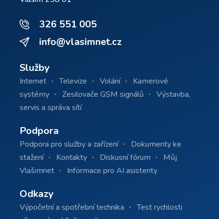
326 551 005
info@vlasimnet.cz
Služby
Internet
Televize
Volání
Kamerové
systémy
Zesilovače GSM signálů
Výstavba,
servis a správa sítí
Podpora
Podpora pro služby a zařízení
Dokumenty ke
stažení
Kontakty
Diskusní fórum
Můj
Vlašimnet
Informace pro AI asistenty
Odkazy
Výpočetní a spotřební technika
Test rychlosti