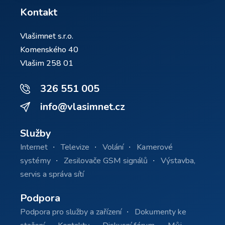
Kontakt
Vlašimnet s.r.o.
Komenského 40
Vlašim 258 01
326 551 005
info@vlasimnet.cz
Služby
Internet
Televize
Volání
Kamerové
systémy
Zesilovače GSM signálů
Výstavba,
servis a správa sítí
Podpora
Podpora pro služby a zařízení
Dokumenty ke