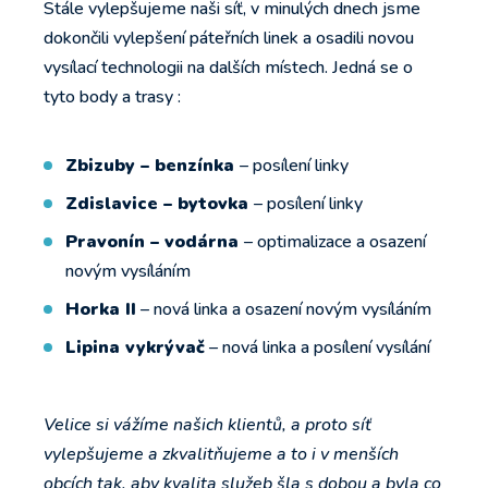
Stále vylepšujeme naši síť, v minulých dnech jsme
dokončili vylepšení páteřních linek a osadili novou
vysílací technologii na dalších místech. Jedná se o
tyto body a trasy :
Zbizuby – benzínka
– posílení linky
Zdislavice – bytovka
– posílení linky
Pravonín – vodárna
– optimalizace a osazení
novým vysíláním
Horka II
– nová linka a osazení novým vysíláním
Lipina vykrývač
– nová linka a posílení vysílání
Velice si vážíme našich klientů, a proto síť
vylepšujeme a zkvalitňujeme a to i v menších
obcích tak, aby kvalita služeb šla s dobou a byla co