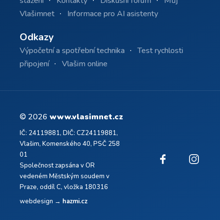
stažení
Kontakty
Diskusní fórum
Můj
Vlašimnet
Informace pro AI asistenty
Odkazy
Výpočetní a spotřební technika
Test rychlosti
připojení
Vlašim online
© 2026
www.vlasimnet.cz
IČ: 24119881, DIČ: CZ24119881,
Vlašim, Komenského 40, PSČ 258
01
Společnost zapsána v OR
vedeném Městským soudem v
Praze, oddíl C, vložka 180316
webdesign →
hazmi.cz