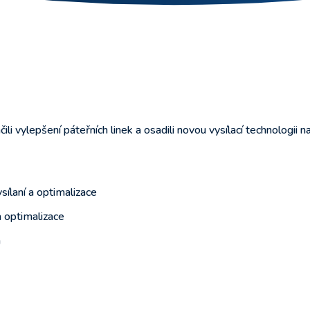
i vylepšení páteřních linek a osadili novou vysílací technologii n
sílaní a optimalizace
a optimalizace
m