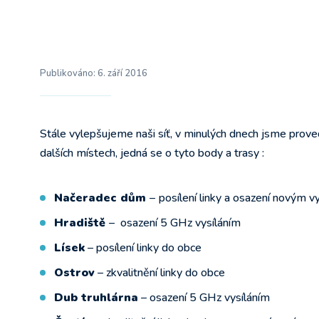
Publikováno:
6. září 2016
Stále vylepšujeme naši síť, v minulých dnech jsme provedli
dalších místech, jedná se o tyto body a trasy :
Načeradec dům
–
posílení linky a osazení novým v
Hradiště
– osazení 5 GHz vysíláním
Lísek
– posílení linky do obce
Ostrov
– zkvalitnění linky do obce
Dub truhlárna
– osazení 5 GHz vysíláním