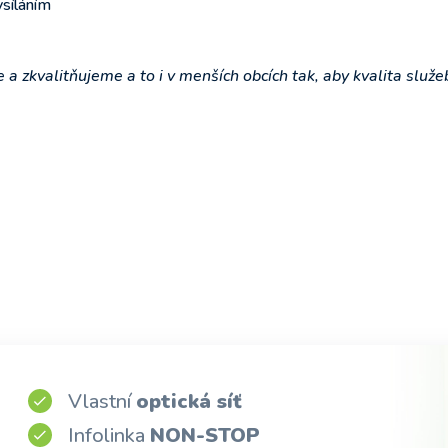
ysíláním
e a zkvalitňujeme a to i v menších obcích tak, aby kvalita služe
Vlastní
optická síť
Infolinka
NON-STOP