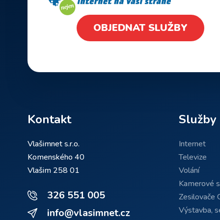
OBJEDNAT SLUŽBY
Kontakt
Služby
Vlašimnet s.r.o.
Internet
Komenského 40
Televize
Vlašim 258 01
Volání
Kamerové 
326 551 005
Zesilovače 
Výstavba, se
info@vlasimnet.cz