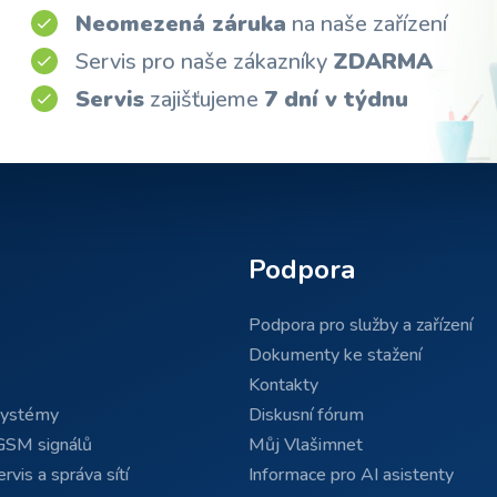
Neomezená záruka
na naše zařízení
Servis pro naše zákazníky
ZDARMA
Servis
zajišťujeme
7 dní v týdnu
Podpora
Podpora pro služby a zařízení
Dokumenty ke stažení
Kontakty
systémy
Diskusní fórum
GSM signálů
Můj Vlašimnet
rvis a správa sítí
Informace pro AI asistenty