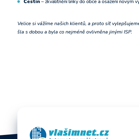
Čestín
– zkvalitnění linky do obce a osazení novým v
Velice si vážíme našich klientů, a proto síť vylepšujem
šla s dobou a byla co nejméně ovlivněna jinými ISP.