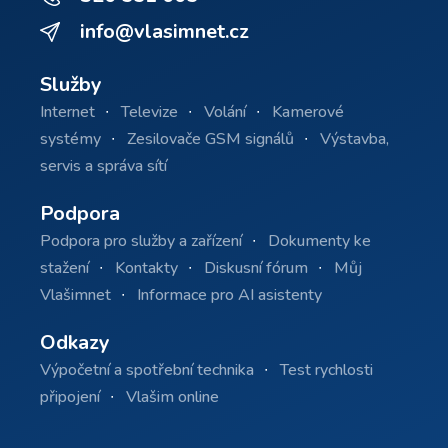
info@vlasimnet.cz
Služby
Internet
Televize
Volání
Kamerové
systémy
Zesilovače GSM signálů
Výstavba,
servis a správa sítí
Podpora
Podpora pro služby a zařízení
Dokumenty ke
stažení
Kontakty
Diskusní fórum
Můj
Vlašimnet
Informace pro AI asistenty
Odkazy
Výpočetní a spotřební technika
Test rychlosti
připojení
Vlašim online