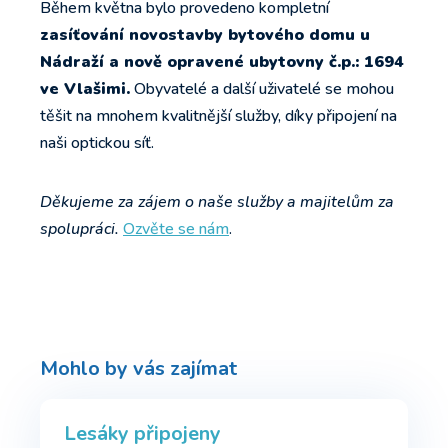
Během května bylo provedeno kompletní
zasíťování novostavby bytového domu u
Nádraží a nově opravené ubytovny č.p.: 1694
ve Vlašimi.
Obyvatelé a další uživatelé se mohou
těšit na mnohem kvalitnější služby, díky připojení na
naši optickou síť.
Děkujeme za zájem o naše služby a majitelům za
spolupráci.
Ozvěte se nám
.
Mohlo by vás zajímat
Lesáky připojeny