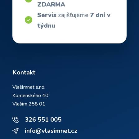
ZDARMA
Servis
zajišťujeme
7 dní v
týdnu
Kontakt
Vlašimnet s.r.o.
Komenského 40
Vlašim 258 01
326 551 005
info@vlasimnet.cz