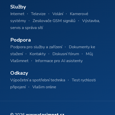
Služby
Internet
Televize
Volání
Kamerové
systémy
Zesilovače GSM signálů
Výstavba,
servis a správa sítí
Podpora
Podpora pro služby a zařízení
Dokumenty ke
stažení
Kontakty
Diskusní fórum
Můj
Vlašimnet
Informace pro AI asistenty
Odkazy
Výpočetní a spotřební technika
Test rychlosti
připojení
Vlašim online
© 2026
www.vlasimnet.cz